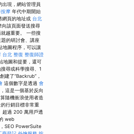
擎的出現，網站管理員
海按摩
年代中期開始
將網頁的地址或
台北
擎向該頁面發送搜尋
就越重要。 一些搜
主題的研討會、講座
站地圖程序，可以讓
摩
台北 整復
整復師證
站地圖和提要，還可
地搜尋或科學搜尋、1
了“Backrub”，
燴
這個數字是透過
會
算的，這是一個基於反向
算隨機衝浪使用者造
量的行銷目標非常重
過 200 萬用戶透
 web
O PowerSuite
工商登記
外燴服務
按