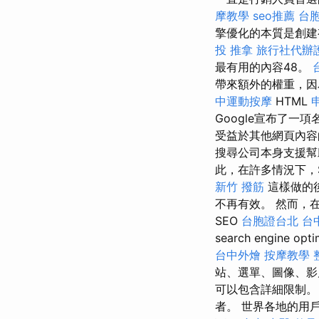
摩教學
seo推薦
台
擎優化的本質是創建
投 推拿
旅行社代辦
最有用的內容48。
帶來額外的權重，因
中運動按摩
HTML
Google宣布了一
受益於其他網頁內容
搜尋公司本身支援幫
此，在許多情況下，
新竹 撥筋
這樣做的
不再有效。 然而，
SEO
台胞證台北
台
search engine opti
台中外燴
按摩教學
站、選單、圖像、
可以包含詳細限制。
者。 世界各地的用戶