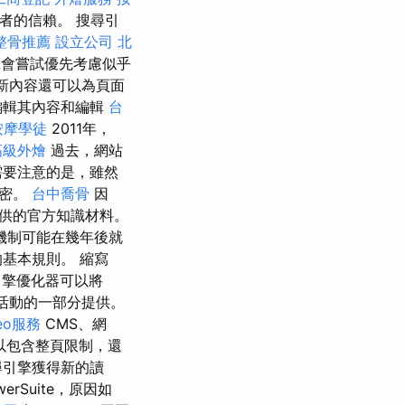
者的信賴。 搜尋引
整骨推薦
設立公司
北
會嘗試優先考慮似乎
新內容還可以為頁面
編輯其內容和編輯
台
按摩學徒
2011年，
高級外燴
過去，網站
需要注意的是，雖然
機密。
台中喬骨
因
提供的官方知識材料。
機制可能在幾年後就
基本規則。 縮寫
引擎優化器可以將
活動的一部分提供。
eo服務
CMS、網
以包含整頁限制，還
尋引擎獲得新的讀
werSuite，原因如