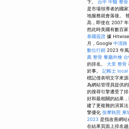
下。
台中 中醫 整骨
是市場領導者的國
地服務就會落後。 替代
高，即使在 2007 
然此時美國有數百家 sear
泰國簽證
據 Hitwis
月，Google
中清路
數位行銷
2023 
薦
整骨
餐廳外燴
台
的排名。
大里 整骨
於事。
記帳士
local
標記僅表明文字來源
為網站管理員提供的
的搜尋引擎遭受了
好和最相關的結果，
建了更複雜的演算法
擎優化
按摩執照
柬
2023
是指改善網站
在結果頁面上排名越