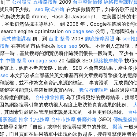
到了
公司設立
五權路按摩
2009
台中整骨價錢
經絡按摩課程
家就只剩下少數。
seo
歐式外燴
在大多數情況下，如果谷歌不是
解決方案是 iframe、Flash 和 Javascript。 在美國以
年，谷歌仍然佔據主導地位。 到 2006 年，Google在德國的份額達
ch engine optimization
on page seo
公司，但德國祇有
e
美式整復課程
稱，到
台北 整骨
2008
腳底按摩證照
年
seo推
 按摩
在英國的市佔率約為
local seo
90%。 不管別人怎麼說
年風靡一時，基於搜尋的瀏覽仍將伴隨我們很長一段時間。 至少有 
中 中醫 整骨
on page seo
20 個圖像 SEO
經絡按摩教學
技巧
事實上，他們不考慮策略，因此，SEO 不會帶來結果，產生多
 seo
本文部分或全部基於英文維基百科文章搜尋引擎優化的翻
和版權，並不作為文章資訊來源的標記。 事實證明，元成員的
關鍵字可能無法準確反映真實內容。
數位行銷課程
由於過度強
排名操縱的困擾。
台中推拿推薦
為了獲得更好的搜尋結果，搜尋
因為網路搜尋引擎的成功很大程度上取決於真實結果的比例。
，其因素對於網站管理員來說是未知的，並且更難以操縱。
台中
埔寨簽證
推拿
北屯按摩
台中市按摩
餐廳外燴
(SEO)
傳統整復
在搜尋引擎中「自然」或非付費搜尋結果中的外觀。
撥筋
一般
好，而且頁面在結果清單中出現的次數越多，搜尋引擎使用者的