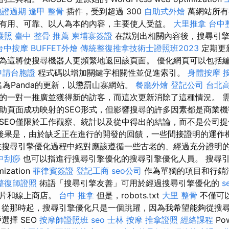
胞證過期
逢甲 整骨
插件，受到超過 300
自助式外燴
萬網站所有
有用、可靠、以人為本的內容，主要使人受益。
大里推拿
台中
護照
臺中 整骨 推薦
柬埔寨簽證
在識別出相關內容後，搜尋引擎
台中按摩
BUFFET外燴
傳統整復推拿技術士證照班2023
定期更
為這將使搜尋機器人更頻繁地返回該頁面。 優化網頁可以包括
申請台胞證
程式碼以增加關鍵字相關性並促進索引。
身體按摩
項名為Panda的更新，以懲罰山寨網站。
餐廳外燴
登記公司
台北
的一對一推廣並獲得新的訪客，而這次更新消除了這種情況。 
助頁面成功映射的SEO形式，但影響搜尋的許多因素都是商業
SEO僅限於工作觀察、統計以及從中得出的結論，而不是公司
後果是，由於缺乏正在進行的開發的回饋，一些間接證明的運作
在搜尋引擎優化過程中絕對應該遵循一些古老的、經過充分證明的
中刮痧
也可以指進行搜尋引擎優化的搜尋引擎優化人員。 搜尋
mization
菲律賓簽證
登記工商
seo公司
作為單獨的項目和行銷
整復師證照
術語「搜尋引擎友善」可用於經過搜尋引擎優化的
s
影片和線上商店。
台中 推拿
但是，robots.txt
大里 整骨
不僅可
 從那時起，搜尋引擎優化只是一個跳躍，因為我希望能夠從搜
選擇 SEO
按摩師證照班
seo
士林 按摩
推拿證照
經絡課程
Po