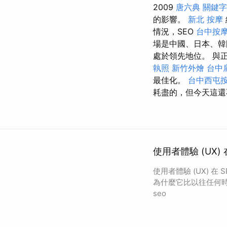
2009
唐六典
關鍵字
的影響。
新北 按摩
情況，SEO
台中按
場是中國、日本、韓國、
處於領先地位。 與正常的 s
執照
新竹外燴
台中
最佳化。
台中西屯
耗盡的，但今天這還
使用者體驗 (UX
使用者體驗 (UX) 在 
為什麼它比以往任何時
seo