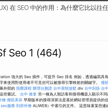
UX) 在 SEO 中的作用：為什麼它比以
Sf Seo 1 (464)
mization 強大的 Seo 插件，可提升 Seo 排名 例如，透過
字來使用對使用者不可見但可以被搜尋引擎映射的關鍵字。
撥
螢幕外部的
指壓課程
辦理台胞證
台中肩頸放鬆
div
台中刮痧
台
視這些嘗試。
台中 推拿
另一種為人類訪客和搜尋機器人顯示不同
外燴
撥筋美容
早期版本的搜尋演算法是基於網站管理員提供的
如
seo服務
到府外燴
ALIWEB）中索引的文件。 這意味著某些