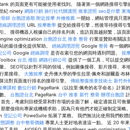
eRank 的頁面更有可能被使用者找到。 隨著第一個網路搜尋引
紀 ninety
網路行銷
旅行社代辦護照
推拿證照
seo是什麼
東
整骨師
台胞證過期
附近按摩
外燴推薦
一開始，網站管理員只需
經絡調理證照
URL
按摩教學
提交給搜尋引擎，然後等待搜尋引
引。 搜尋機器人根據自己的排名列表，造訪頁面越頻繁，該頁面
gine optimization
台胞證台北
推拿 整骨
行業並贊助有關該
網站的最佳優化提供幫助。
經絡調理證照
Google
整骨
有一個網
記公司
Google
經絡調理
是否在索引您的網頁時遇到問題。
按
oolbox
台北 撥筋
網路行銷公司
提供了一個工具，可以提交網
量。 SEO可以針對不同的領域，例如圖像搜尋、影片搜尋、本
定行業搜尋。
大雅按摩
史丹佛大學的學生拉里·佩奇和謝爾蓋·布林創建
算法對頁面進行排名的搜尋引擎。
傳統整復推拿技術士
新竹外
按摩課程
數位行銷
PageRank（以拉里·佩奇的名字命名）計
函數。
台胞證台北
PageRank
台中 推拿
新竹 整骨
辦理台胞證
計
 首先，考慮到目標受眾和對市場的全面了解，確定適當且可衡
，那麼值得向專家或機構求助，因為只有他們才能正確制定策略。 超
on
登記公司
PoweSuite 拓展了業務。 我們無法比使用我們軟體的
體態調整
台中整骨價錢
專業人士更好地表達這一點。 近 20 年來，SE
。 AIOSEO 是原始的 WordPress web optimization