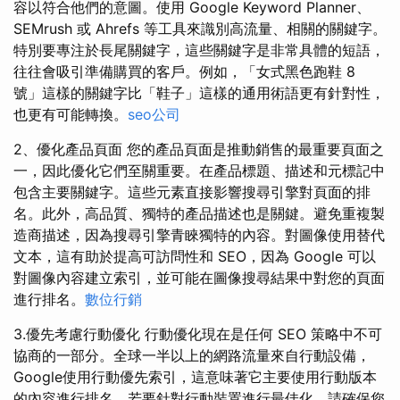
容以符合他們的意圖。使用 Google Keyword Planner、
SEMrush 或 Ahrefs 等工具來識別高流量、相關的關鍵字。
特別要專注於長尾關鍵字，這些關鍵字是非常具體的短語，
往往會吸引準備購買的客戶。例如，「女式黑色跑鞋 8
號」這樣的關鍵字比「鞋子」這樣的通用術語更有針對性，
也更有可能轉換。
seo公司
2、優化產品頁面 您的產品頁面是推動銷售的最重要頁面之
一，因此優化它們至關重要。在產品標題、描述和元標記中
包含主要關鍵字。這些元素直接影響搜尋引擎對頁面的排
名。此外，高品質、獨特的產品描述也是關鍵。避免重複製
造商描述，因為搜尋引擎青睞獨特的內容。對圖像使用替代
文本，這有助於提高可訪問性和 SEO，因為 Google 可以
對圖像內容建立索引，並可能在圖像搜尋結果中對您的頁面
進行排名。
數位行銷
3.優先考慮行動優化 行動優化現在是任何 SEO 策略中不可
協商的一部分。全球一半以上的網路流量來自行動設備，
Google使用行動優先索引，這意味著它主要使用行動版本
的內容進行排名。若要針對行動裝置進行最佳化，請確保您